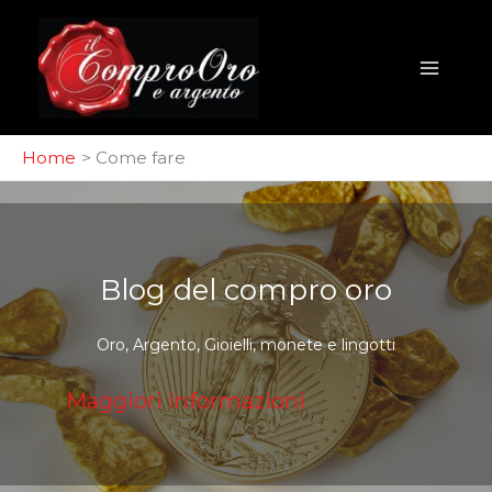
Vai
al
contenuto
Home
Come fare
Blog del compro oro
Oro, Argento, Gioielli, monete e lingotti
Maggiori informazioni